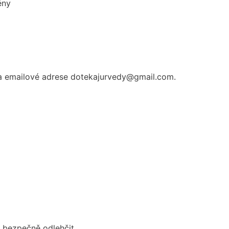
ěny
na emailové adrese dotekajurvedy@gmail.com.
lu bezpečně odlehčit