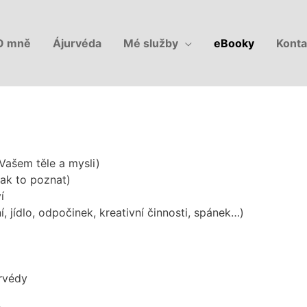
O mně
Ájurvéda
Mé služby
eBooky
Konta
 Vašem těle a mysli)
jak to poznat)
í
, jídlo, odpočinek, kreativní činnosti, spánek…)
urvédy