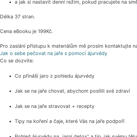
a jak si nastavit denní režim, pokud pracujete na sm
Délka 37 stran.
Cena eBooku je 199Kč.
Pro zaslání přístupu k materiálům mě prosím kontaktujte 
Jak o sebe pečovat na jaře s pomocí ájurvédy
Co se dozvíte:
Co přináší jaro z pohledu ájurvédy
Jak se na jaře chovat, abychom posílili své zdraví
Jak se na jaře stravovat + recepty
Tipy na koření a čaje, které Vás na jaře podpoří
Pohled ájurvédy na „jarní detox“ a tip, jak svému tě