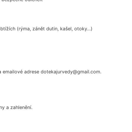
btížích (rýma, zánět dutin, kašel, otoky…)
na emailové adrese dotekajurvedy@gmail.com.
y a zahlenění.