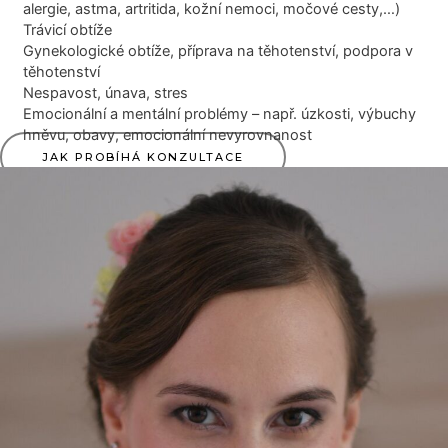
alergie, astma, artritida, kožní nemoci, močové cesty,…)
Trávicí obtíže
Gynekologické obtíže, příprava na těhotenství, podpora v
těhotenství
Nespavost, únava, stres
Emocionální a mentální problémy – např. úzkosti, výbuchy
hněvu, obavy, emocionální nevyrovnanost
JAK PROBÍHÁ KONZULTACE