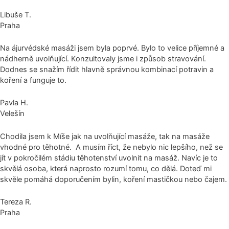
Libuše T.
Praha
Na ájurvédské masáži jsem byla poprvé. Bylo to velice příjemné a
nádherně uvolňující. Konzultovaly jsme i způsob stravování.
Dodnes se snažím řídit hlavně správnou kombinací potravin a
koření a funguje to.
Pavla H.
Velešín
Chodila jsem k Míše jak na uvolňující masáže, tak na masáže
vhodné pro těhotné. A musím říct, že nebylo nic lepšího, než se
jít v pokročilém stádiu těhotenství uvolnit na masáž. Navíc je to
skvělá osoba, která naprosto rozumí tomu, co dělá. Doteď mi
skvěle pomáhá doporučením bylin, koření mastičkou nebo čajem.
Tereza R.
Praha