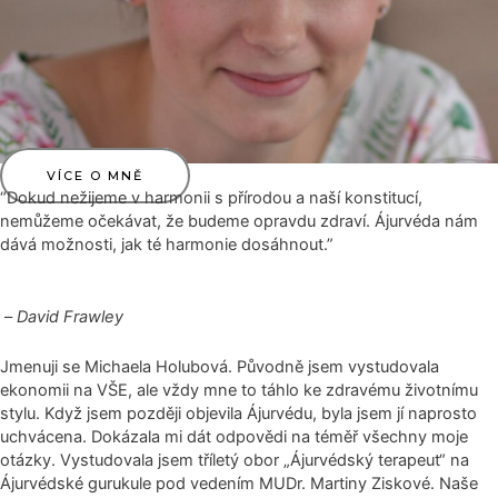
VÍCE O MNĚ
“Dokud nežijeme v harmonii s přírodou a naší konstitucí,
nemůžeme očekávat, že budeme opravdu zdraví. Ájurvéda nám
dává možnosti, jak té harmonie dosáhnout.”
–
David Frawley
Jmenuji se Michaela Holubová. Původně jsem vystudovala
ekonomii na VŠE, ale vždy mne to táhlo ke zdravému životnímu
stylu. Když jsem později objevila Ájurvédu, byla jsem jí naprosto
uchvácena. Dokázala mi dát odpovědi na téměř všechny moje
otázky. Vystudovala jsem tříletý obor „Ájurvédský terapeut“ na
Ájurvédské gurukule pod vedením MUDr. Martiny Ziskové. Naše