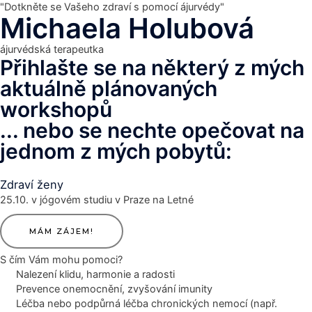
"Dotkněte se Vašeho zdraví s pomocí ájurvédy"
Michaela Holubová
MA
ájurvédská terapeutka
Přihlašte se na některý z mých
ME
aktuálně plánovaných
workshopů
... nebo se nechte opečovat na
jednom z mých pobytů:
Zdraví ženy
25.10. v jógovém studiu v Praze na Letné
MÁM ZÁJEM!
S čím Vám mohu pomoci?
Nalezení klidu, harmonie a radosti
Prevence onemocnění, zvyšování imunity
Léčba nebo podpůrná léčba chronických nemocí (např.