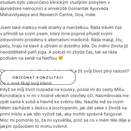
studium bylo zakončeno klinickým studijním pobytem v
ájurvédské nemocnici a univerzitě Gomantak Ayurveda
Mahavidyalaya and Research Centre, Goa, Indie.
Jsem také matkou malé dcerky a manželkou. Ráda trávím čas
v přírodě se svým psem, který mne poprvé přivedl svými
zdravotními problémy k alternativní medicíně. Ráda maluji, čtu,
peču, hraju na klavír a užívám si dobrého jídla. Do mého života již
neoddělitelně patří jóga. A pokud mi zbyde čas, tak se ráda
podívám na seriál na Netflixu
Chcete se osvobodit od svých potíží a žít svůj život plný radosti?
OBJEDNAT KONZULTACI
Co o mně říkají moji klienti
Když se můj život rozpadal na kousky, poslal mi do cesty Míšu.
Konzultace s ní mi v hodně věcech otevřely oči. Nasměrovala me
zpět sama k sobě a hlavně ke svému tělu. Naučila mě se svým
tělem zacházet s láskou a pochopením, jak dát sebe v životě na
první místo a jak tělo vyživit tak, aby mohlo správně fungovat.
Moc mi pomohlo to, že mi vysvětlila, proč se co v mém těle děje a
jakým způsobem to mohu ovlivnit.